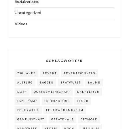
Sozialverband
Uncategorized
Videos
SCHLAGWÖRTER
750 JAHRE
ADVENT
ADVENTSSONNTAG
AUSFLUG
BAGGER
BRATWURST
BÄUME
DORF
DORFGEMEINSCHAFT
DREHLEITER
ESPELKAMP
FAHRRADTOUR
FEUER
FEUERWEHR
FEUERWEHRMUSEUM
GEMEINSCHAFT
GERÄTEHAUS
GETMOLD
HANDWERK
HEDEM
HOCH
JUBILÄUM